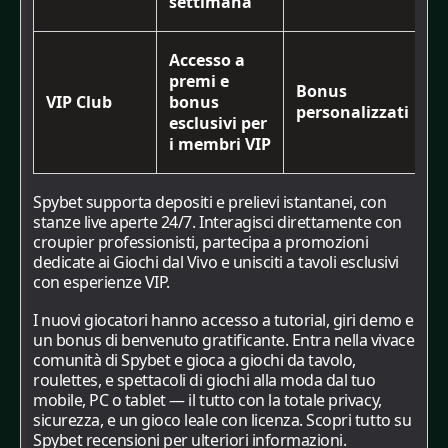
settimana
Accesso a
P
premi e
r
Bonus
VIP Club
bonus
a
personalizzati
esclusivi per
o
i membri VIP
i
Spybet supporta depositi e prelievi istantanei, con
stanze live aperte 24/7. Interagisci direttamente con
croupier professionisti, partecipa a promozioni
dedicate ai Giochi dal Vivo e unisciti a tavoli esclusivi
con esperienze VIP.
I nuovi giocatori hanno accesso a tutorial, giri demo e
un bonus di benvenuto gratificante. Entra nella vivace
comunità di Spybet e gioca a giochi da tavolo,
roulettes, e spettacoli di giochi alla moda dal tuo
mobile, PC o tablet — il tutto con la totale privacy,
sicurezza, e un gioco leale con licenza. Scopri tutto su
Spybet recensioni per ulteriori informazioni.