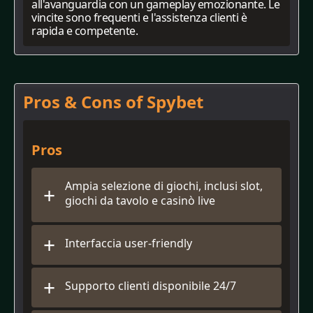
all'avanguardia con un gameplay emozionante. Le
vincite sono frequenti e l'assistenza clienti è
rapida e competente.
Pros & Cons of Spybet
Pros
Ampia selezione di giochi, inclusi slot,
giochi da tavolo e casinò live
Interfaccia user-friendly
Supporto clienti disponibile 24/7