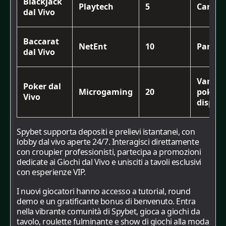
Blackjack
Playtech
5
Carte m
dal Vivo
Baccarat
NetEnt
10
Partite
dal Vivo
Variant
Poker dal
Microgaming
20
poker
Vivo
disponi
Spybet supporta depositi e prelievi istantanei, con
lobby dal vivo aperte 24/7. Interagisci direttamente
con croupier professionisti, partecipa a promozioni
dedicate ai Giochi dal Vivo e unisciti a tavoli esclusivi
con esperienze VIP.
I nuovi giocatori hanno accesso a tutorial, round
demo e un gratificante bonus di benvenuto. Entra
nella vibrante comunità di Spybet, gioca a giochi da
tavolo, roulette fulminante e show di giochi alla moda